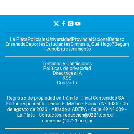
La Plata
Policiales
Universidad
Provincia
Nacional
Berisso
Ensenada
Deportes
Estudiantes
Gimnasia
¿Qué Hago?
Begum
Tecno
Entretenimiento
Términos y Condiciones
Políticas de privacidad
Directrices IA
RSS
Contacto
Regristro de propiedad en trámite - Final Contenidos SA -
Editor responsable: Carlos E. Marino - Edición Nº 3035 - 06
de agosto de 2026 - Afiliado a ADEPA - Calle 49 Nº 609 -
La Plata - Contactos:
redaccion@0221.com.ar
-
comercial@0221.com.ar