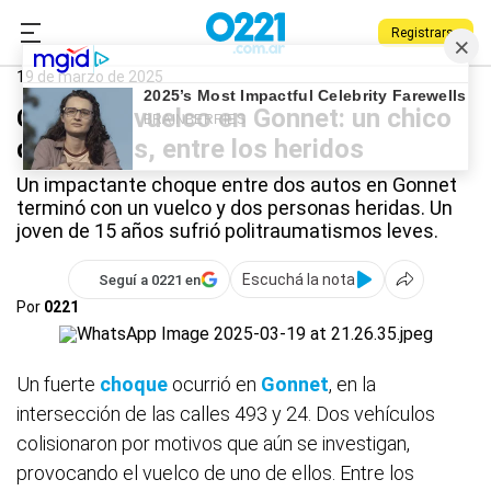
Registrarse
0221.com.ar
Policiales
Gonnet
19 de marzo de 2025
Choque y vuelco en Gonnet: un chico
de 15 años, entre los heridos
Un impactante choque entre dos autos en Gonnet
terminó con un vuelco y dos personas heridas. Un
joven de 15 años sufrió politraumatismos leves.
Escuchá la nota
Seguí a 0221 en
Por
0221
Un fuerte
choque
ocurrió en
Gonnet
, en la
intersección de las calles 493 y 24. Dos vehículos
colisionaron por motivos que aún se investigan,
provocando el vuelco de uno de ellos. Entre los