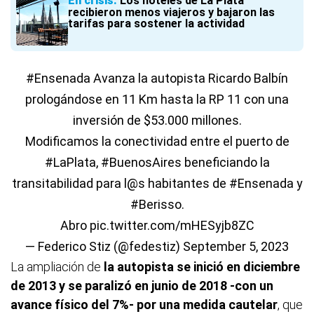
En crisis
Los hoteles de La Plata
recibieron menos viajeros y bajaron las
tarifas para sostener la actividad
#Ensenada
Avanza la autopista Ricardo Balbín
prologándose en 11 Km hasta la RP 11 con una
inversión de $53.000 millones.
Modificamos la conectividad entre el puerto de
#LaPlata
,
#BuenosAires
beneficiando la
transitabilidad para l@s habitantes de
#Ensenada
y
#Berisso
.
Abro
pic.twitter.com/mHESyjb8ZC
— Federico Stiz (@fedestiz)
September 5, 2023
La ampliación de
la autopista se inició en diciembre
de 2013 y se paralizó en junio de 2018 -con un
avance físico del 7%- por una medida cautelar
, que