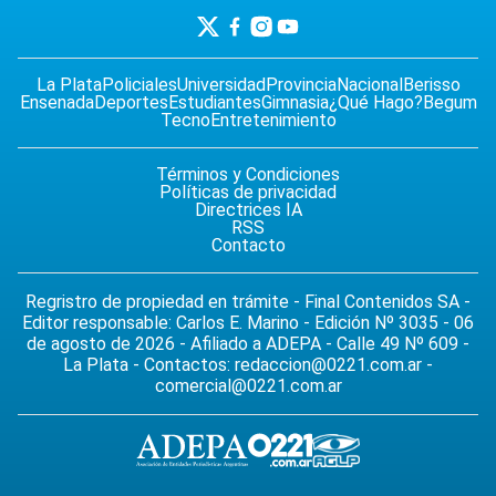
La Plata
Policiales
Universidad
Provincia
Nacional
Berisso
Ensenada
Deportes
Estudiantes
Gimnasia
¿Qué Hago?
Begum
Tecno
Entretenimiento
Términos y Condiciones
Políticas de privacidad
Directrices IA
RSS
Contacto
Regristro de propiedad en trámite - Final Contenidos SA -
Editor responsable: Carlos E. Marino - Edición Nº 3035 - 06
de agosto de 2026 - Afiliado a ADEPA - Calle 49 Nº 609 -
La Plata - Contactos:
redaccion@0221.com.ar
-
comercial@0221.com.ar