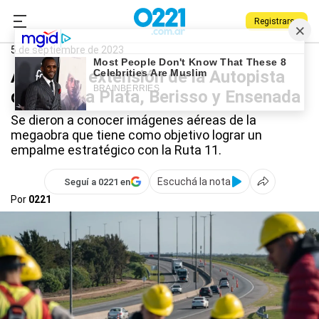
Registrarse
0221.com.ar
La Plata
Autopista Ricardo Balbín
5 de septiembre de 2023
Avanza la extensión de la Autopista
que une La Plata, Berisso y Ensenada
Se dieron a conocer imágenes aéreas de la
megaobra que tiene como objetivo lograr un
empalme estratégico con la Ruta 11.
Escuchá la nota
Seguí a 0221 en
Por
0221