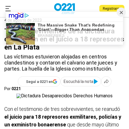
Registrarse
0221.com.ar
La Plata
4 de agosto de 2023
Tres sobrevivientes de la dictadura
declararon en el juicio a 18 represores
en La Plata
Las víctimas estuvieron alojadas en centros
clandestinos y contaron el calvario ante jueces y
partes. La huella de la Iglesia como institución.
Escuchá la nota
Seguí a 0221 en
Por
0221
Con el testimonio de tres sobrevivientes, se reanudó
el juicio para 18 represores exmilitares, policías y
un exministro bonaerense
que desde mayo último