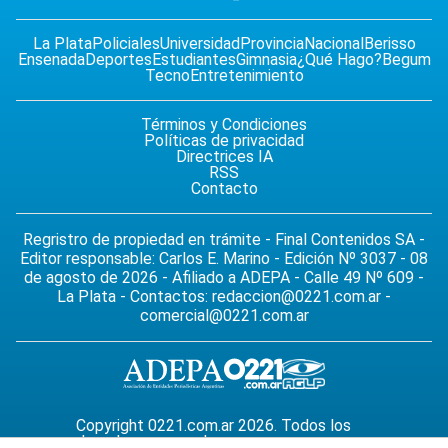
La Plata
Policiales
Universidad
Provincia
Nacional
Berisso
Ensenada
Deportes
Estudiantes
Gimnasia
¿Qué Hago?
Begum
Tecno
Entretenimiento
Términos y Condiciones
Políticas de privacidad
Directrices IA
RSS
Contacto
Regristro de propiedad en trámite - Final Contenidos SA -
Editor responsable: Carlos E. Marino - Edición Nº 3037 - 08
de agosto de 2026 - Afiliado a ADEPA - Calle 49 Nº 609 -
La Plata - Contactos:
redaccion@0221.com.ar
-
comercial@0221.com.ar
Copyright 0221.com.ar 2026. Todos los
derechos reservados