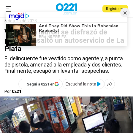
Registrarse
0221.com.ar
Policiales
5 de julio de 2023
VIDEO: Un ladrón se disfrazó de
policía y asaltó un autoservicio de La
Plata
El delincuente fue vestido como agente y, a punta
de pistola, amenazó a la empleada y dos clientes.
Finalmente, escapó sin levantar sospechas.
Escuchá la nota
Seguí a 0221 en
Por
0221