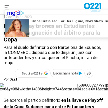
0221.com.ar
Estudiantes
Estudiantes
17 de julio de 2023
Por qué hay bronca en Estudiantes
con la designación del árbitro para la
Copa
Para el duelo definitorio con Barcelona de Ecuador,
la CONMEBOL dispuso que lo dirija un juez con
antecedentes y datos que en el Pincha, miran de
reojo.
Escuchá la nota
Seguí a 0221 en
Por
0221
Se acerca el partido definitorio
en la llave de Playoff
de la Copa Sudamericana entre Estudiantes y