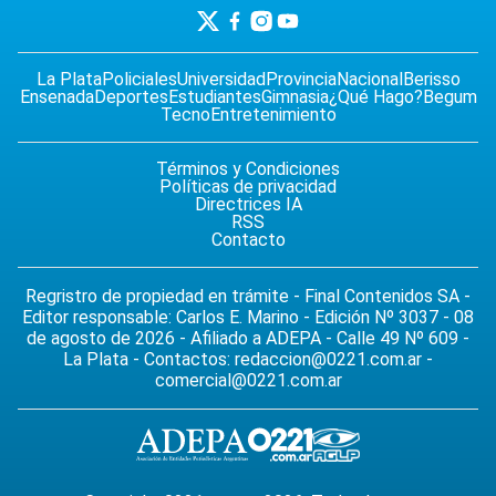
La Plata
Policiales
Universidad
Provincia
Nacional
Berisso
Ensenada
Deportes
Estudiantes
Gimnasia
¿Qué Hago?
Begum
Tecno
Entretenimiento
Términos y Condiciones
Políticas de privacidad
Directrices IA
RSS
Contacto
Regristro de propiedad en trámite - Final Contenidos SA -
Editor responsable: Carlos E. Marino - Edición Nº 3037 - 08
de agosto de 2026 - Afiliado a ADEPA - Calle 49 Nº 609 -
La Plata - Contactos:
redaccion@0221.com.ar
-
comercial@0221.com.ar