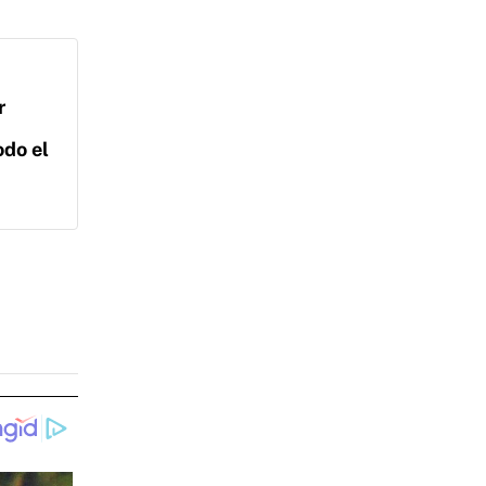
r
odo el