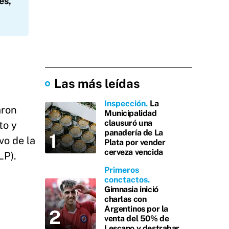
es,
Las más leídas
Inspección
La
aron
Municipalidad
clausuró una
to y
panadería de La
vo de la
Plata por vender
cerveza vencida
LP).
Primeros
conctactos
Gimnasia inició
charlas con
Argentinos por la
venta del 50% de
Lescano y destrabar