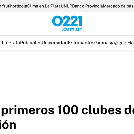
 frutihortícola
Clima en La Plata
UNLP
Banco Provincia
Mercado de pas
La Plata
Policiales
Universidad
Estudiantes
Gimnasia
¿Qué Ha
s primeros 100 clubes d
ión