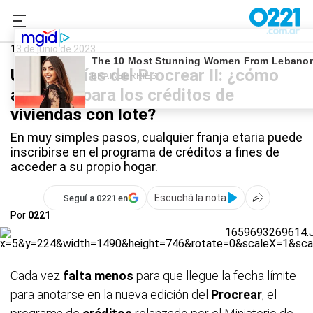
0221.com.ar
La Plata
Procrear II
13 de junio de 2023
Últimos días del Procrear II: ¿cómo
anotarse para los créditos de
viviendas con lote?
En muy simples pasos, cualquier franja etaria puede
inscribirse en el programa de créditos a fines de
acceder a su propio hogar.
Escuchá la nota
Seguí a 0221 en
Por
0221
Cada vez
falta menos
para que llegue la fecha límite
para anotarse en la nueva edición del
Procrear
, el