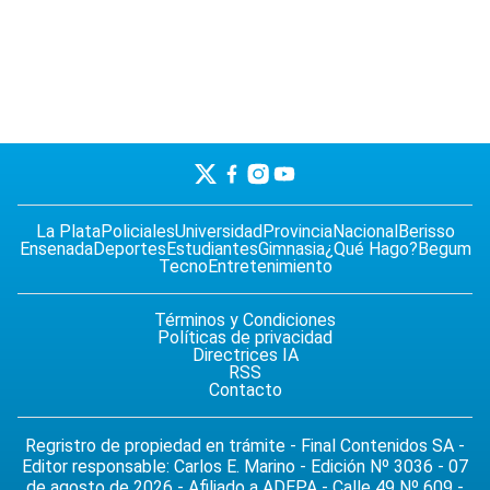
La Plata
Policiales
Universidad
Provincia
Nacional
Berisso
Ensenada
Deportes
Estudiantes
Gimnasia
¿Qué Hago?
Begum
Tecno
Entretenimiento
Términos y Condiciones
Políticas de privacidad
Directrices IA
RSS
Contacto
Regristro de propiedad en trámite - Final Contenidos SA -
Editor responsable: Carlos E. Marino - Edición Nº 3036 - 07
de agosto de 2026 - Afiliado a ADEPA - Calle 49 Nº 609 -