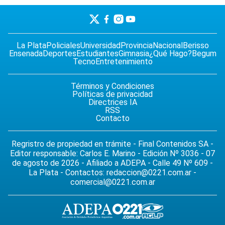
La Plata
Policiales
Universidad
Provincia
Nacional
Berisso
Ensenada
Deportes
Estudiantes
Gimnasia
¿Qué Hago?
Begum
Tecno
Entretenimiento
Términos y Condiciones
Políticas de privacidad
Directrices IA
RSS
Contacto
Regristro de propiedad en trámite - Final Contenidos SA -
Editor responsable: Carlos E. Marino - Edición Nº 3036 - 07
de agosto de 2026 - Afiliado a ADEPA - Calle 49 Nº 609 -
La Plata - Contactos:
redaccion@0221.com.ar
-
comercial@0221.com.ar