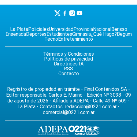
La Plata
Policiales
Universidad
Provincia
Nacional
Berisso
Ensenada
Deportes
Estudiantes
Gimnasia
¿Qué Hago?
Begum
Tecno
Entretenimiento
Términos y Condiciones
Políticas de privacidad
Directrices IA
RSS
Contacto
Regristro de propiedad en trámite - Final Contenidos SA -
Editor responsable: Carlos E. Marino - Edición Nº 3038 - 09
de agosto de 2026 - Afiliado a ADEPA - Calle 49 Nº 609 -
La Plata - Contactos:
redaccion@0221.com.ar
-
comercial@0221.com.ar