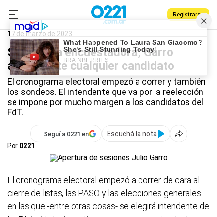
Registrarse
0221.com.ar
La Plata
Elecciones 2023
17 de marzo de 2023
Según una encuestadora, Garro
arrasa ante cualquier candidato
El cronograma electoral empezó a correr y también
los sondeos. El intendente que va por la reelección
se impone por mucho margen a los candidatos del
FdT.
Escuchá la nota
Seguí a 0221 en
Por
0221
El cronograma electoral empezó a correr de cara al
cierre de listas, las PASO y las elecciones generales
en las que -entre otras cosas- se elegirá intendente de