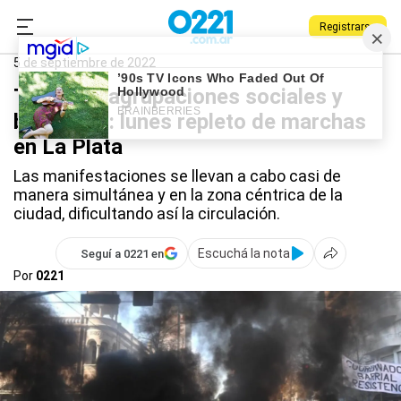
Registrarse
0221.com.ar
La Plata
Protestas en La Plata
5 de septiembre de 2022
Taxistas, agrupaciones sociales y
bancarios: lunes repleto de marchas
en La Plata
Las manifestaciones se llevan a cabo casi de
manera simultánea y en la zona céntrica de la
ciudad, dificultando así la circulación.
Escuchá la nota
Seguí a 0221 en
Por
0221