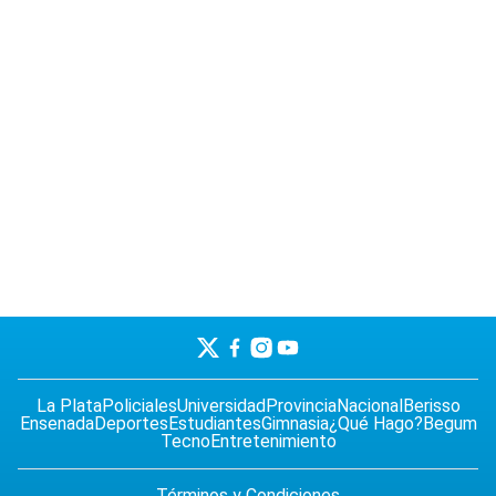
La Plata
Policiales
Universidad
Provincia
Nacional
Berisso
Ensenada
Deportes
Estudiantes
Gimnasia
¿Qué Hago?
Begum
Tecno
Entretenimiento
Términos y Condiciones