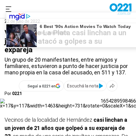
0221.com.ar
Policiales
Violencia machista
22 de julio de 2022
Vecinos de La Plata casi linchan a un
joven que atacó a golpes a su
expareja
Un grupo de 20 manifestantes, entre amigos y
familiares, estuvieron a punto de hacer justicia por
mano propia en la casa del acusado, en 511 y 137.
Escuchá la nota
Seguí a 0221 en
Por
0221
Vecinos de la localidad de Hernández
casi linchan a
un joven de 21 años que golpeó a su expareja de