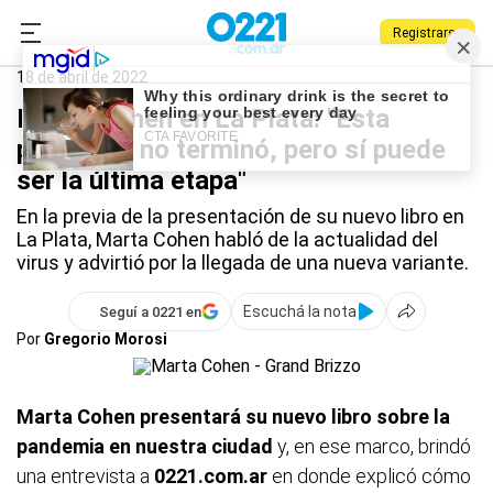
Registrarse
0221.com.ar
La Plata
Marta Cohen
18 de abril de 2022
Marta Cohen en La Plata: "Esta
pandemia no terminó, pero sí puede
ser la última etapa"
En la previa de la presentación de su nuevo libro en
La Plata, Marta Cohen habló de la actualidad del
virus y advirtió por la llegada de una nueva variante.
Escuchá la nota
Seguí a 0221 en
Por
Gregorio Morosi
Marta Cohen presentará su nuevo libro sobre la
pandemia en nuestra ciudad
y, en ese marco, brindó
una entrevista a
0221.com.ar
en donde explicó cómo