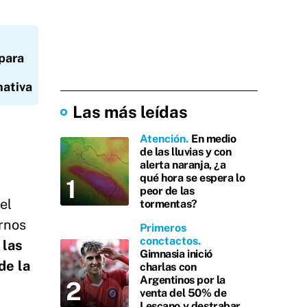
 para
nativa
Las más leídas
Atención
En medio
de las lluvias y con
alerta naranja, ¿a
qué hora se espera lo
peor de las
el
tormentas?
ernos
Primeros
conctactos
 las
Gimnasia inició
de la
charlas con
Argentinos por la
venta del 50% de
Lescano y destrabar