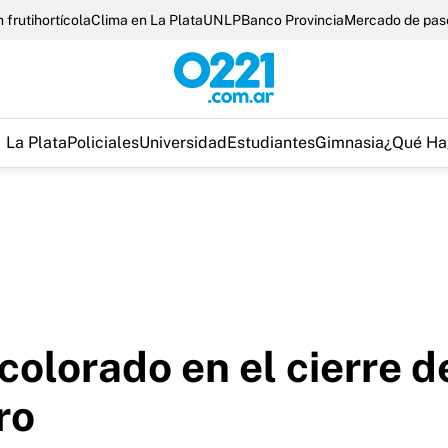
 frutihortícola
Clima en La Plata
UNLP
Banco Provincia
Mercado de pas
La Plata
Policiales
Universidad
Estudiantes
Gimnasia
¿Qué Ha
 colorado en el cierre 
ro