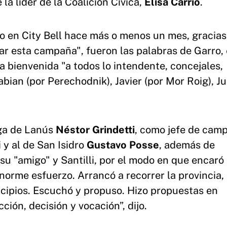
e la líder de la Coalición Cívica,
Elisa Carrió
.
ío en City Bell hace más o menos un mes, gracias
rrar esta campaña", fueron las palabras de Garro, 
a bienvenida "a todos lo intendente, concejales,
abian (por Perechodnik), Javier (por Mor Roig), Ju
ega de Lanús
Néstor Grindetti
, como jefe de cam
i y al de San Isidro
Gustavo Posse
, además de
su "amigo" y Santilli, por el modo en que encaró 
norme esfuerzo. Arrancó a recorrer la provincia, 
icipios. Escuchó y propuso. Hizo propuestas en
ción, decisión y vocación”, dijo.