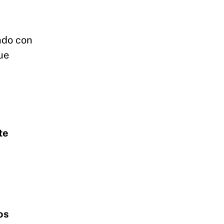
ando con
ue
te
os