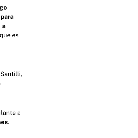
ngo
 para
 a
que es
.
Santilli,
a
ulante a
nes
.