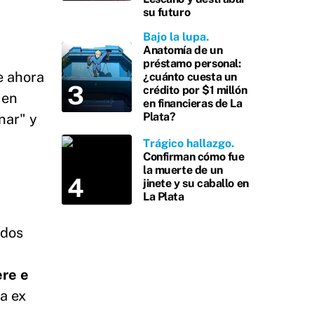
su futuro
Bajo la lupa
Anatomía de un
préstamo personal:
e ahora
¿cuánto cuesta un
crédito por $1 millón
 en
en financieras de La
Plata?
nar" y
Trágico hallazgo
Confirman cómo fue
la muerte de un
jinete y su caballo en
La Plata
ados
ere e
la ex