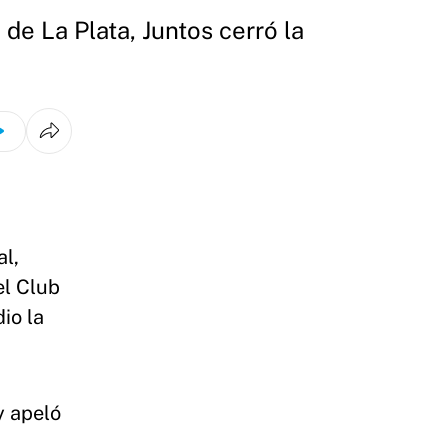
de La Plata, Juntos cerró la
l,
el Club
io la
y apeló
,