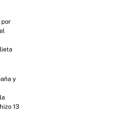
 por
el
lieta
paña y
la
hizo 13