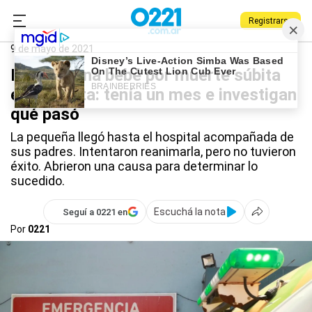
Registrarse
0221.com.ar
La Plata
9 de mayo de 2021
Falleció una bebé por muerte súbita
en La Plata: tenía un mes e investigan
qué pasó
La pequeña llegó hasta el hospital acompañada de
sus padres. Intentaron reanimarla, pero no tuvieron
éxito. Abrieron una causa para determinar lo
sucedido.
Escuchá la nota
Seguí a 0221 en
Por
0221