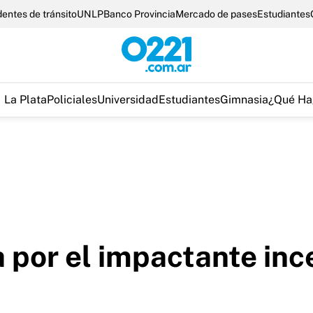
entes de tránsito
UNLP
Banco Provincia
Mercado de pases
Estudiantes
La Plata
Policiales
Universidad
Estudiantes
Gimnasia
¿Qué Ha
a por el impactante inc