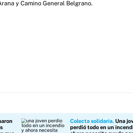
 Arana y Camino General Belgrano.
naron
Colecta solidaria
Una jo
as
perdió todo en un incend