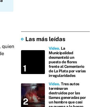
ra
Las más leídas
, quien
Video
La
de
Municipalidad
desmanteló un
puesto de flores
frente al Cementerio
de La Plata por varias
irregularidades
Video
Tres autos
terminaron
destruidos por las
llamas generadas por
un hombre que casi
se quema a lo bonzo