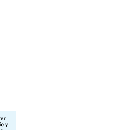
ven
io y