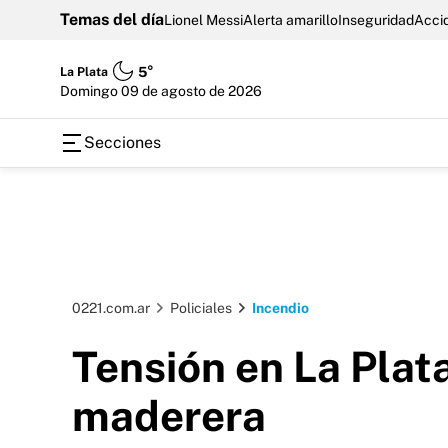
Temas del día
Lionel Messi
Alerta amarillo
Inseguridad
Accid
La Plata
5°
domingo 09 de agosto de 2026
Secciones
0221.com.ar
Policiales
Incendio
Tensión en La Plat
maderera