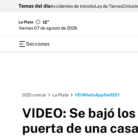
Temas del día
Accidentes de tránsito
Ley de Tierras
Cinturón
La Plata
12°
viernes 07 de agosto de 2026
Secciones
0221.com.ar
La Plata
#ElWhatsAppDe0221
VIDEO: Se bajó los
puerta de una cas