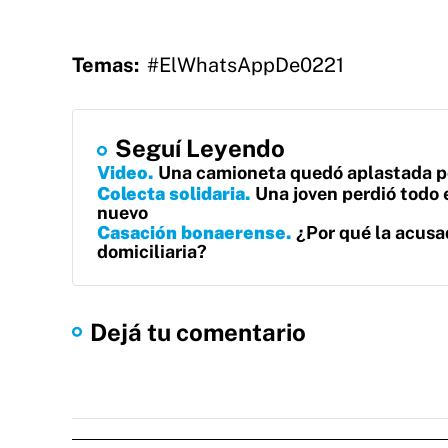
Temas:
#ElWhatsAppDe0221
Seguí Leyendo
Video
Una camioneta quedó aplastada po
Colecta solidaria
Una joven perdió todo 
nuevo
Casación bonaerense
¿Por qué la acusa
domiciliaria?
Dejá tu comentario