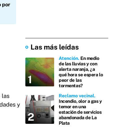
o por
Las más leídas
Atención
En medio
de las lluvias y con
alerta naranja, ¿a
qué hora se espera lo
peor de las
tormentas?
 las
Reclamo vecinal
Incendio, olor a gas y
idades y
temor en una
estación de servicios
abandonada de La
Plata