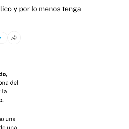
lico y por lo menos tenga
do,
zona del
 la
o.
mo una
 de una