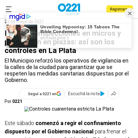
Registrarse
0221.com.ar
La Plata
Coronavirus
22 de mayo de 2021
Retenes, inspecciones en micros y
prevención en plazas: así son los
controles en La Plata
El Municipio reforzó los operativos de vigilancia en
la calles de la ciudad para garantizar que se
respeten las medidas sanitarias dispuestas por el
Gobierno.
Escuchá la nota
Seguí a 0221 en
Por
0221
Este sábado
comenzó a regir el confinamiento
dispuesto por el Gobierno nacional
para frenar el