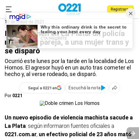
Registrarse
0221.com.ar
Policiales
10 de mayo de 2021
Doble crimen en La Plata: un policía
mató a su pareja, a una mujer trans y
se disparó
Ocurrió este lunes por la tarde en la localidad de Los
Hornos. El agresor huyó en un auto tras cometer el
hecho y, al verse rodeado, se disparó.
Escuchá la nota
Seguí a 0221 en
Por
0221
Un nuevo episodio de violencia machista sacude a
La Plata
: según informaron fuentes oficiales a
0221.com.ar
,
un efectivo policial de 23 años mató