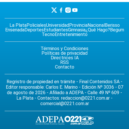
La Plata
Policiales
Universidad
Provincia
Nacional
Berisso
Ensenada
Deportes
Estudiantes
Gimnasia
¿Qué Hago?
Begum
Tecno
Entretenimiento
Términos y Condiciones
Políticas de privacidad
Directrices IA
RSS
Contacto
Regristro de propiedad en trámite - Final Contenidos SA -
Editor responsable: Carlos E. Marino - Edición Nº 3036 - 07
de agosto de 2026 - Afiliado a ADEPA - Calle 49 Nº 609 -
La Plata - Contactos:
redaccion@0221.com.ar
-
comercial@0221.com.ar