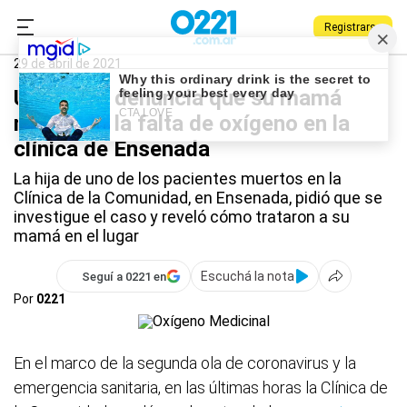
Registrarse
0221.com.ar
La Plata
Coronavirus
29 de abril de 2021
Una joven denuncia que su mamá
murió por la falta de oxígeno en la
clínica de Ensenada
La hija de uno de los pacientes muertos en la
Clínica de la Comunidad, en Ensenada, pidió que se
investigue el caso y reveló cómo trataron a su
mamá en el lugar
Escuchá la nota
Seguí a 0221 en
Por
0221
En el marco de la segunda ola de coronavirus y la
emergencia sanitaria, en las últimas horas la Clínica de