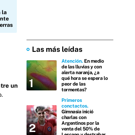
 la
ante
ierras
Las más leídas
Atención
En medio
de las lluvias y con
alerta naranja, ¿a
qué hora se espera lo
peor de las
tre un
tormentas?
o.
Primeros
conctactos
Gimnasia inició
charlas con
Argentinos por la
venta del 50% de
Lescano y destrabar