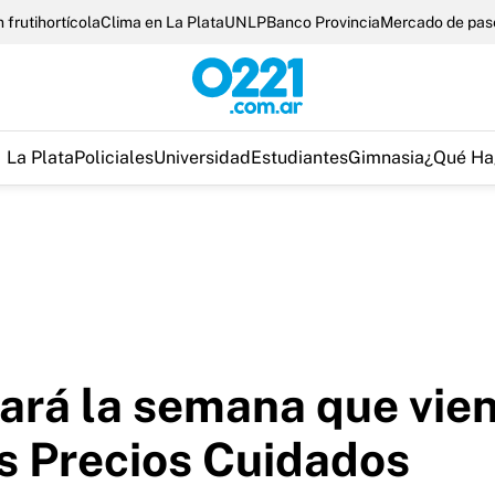
 frutihortícola
Clima en La Plata
UNLP
Banco Provincia
Mercado de pas
La Plata
Policiales
Universidad
Estudiantes
Gimnasia
¿Qué Ha
ará la semana que vie
os Precios Cuidados