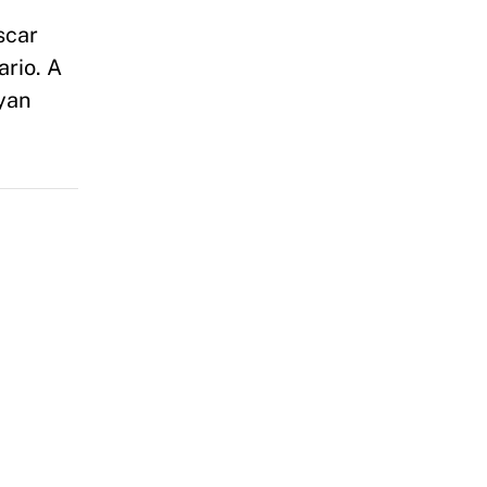
scar
ario. A
ayan