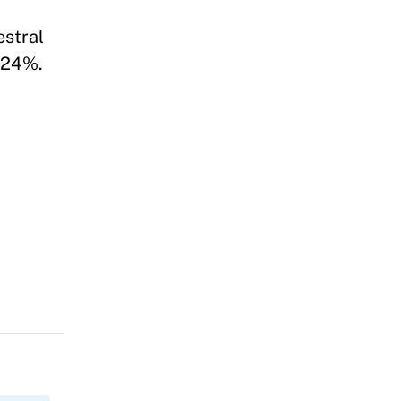
estral
a 24%.