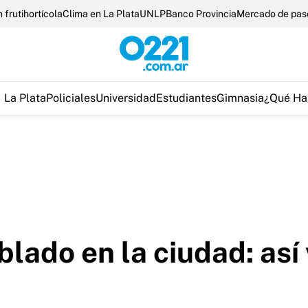
 frutihortícola
Clima en La Plata
UNLP
Banco Provincia
Mercado de pas
La Plata
Policiales
Universidad
Estudiantes
Gimnasia
¿Qué Ha
lado en la ciudad: así 