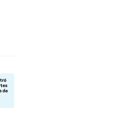
tró
rtes
a de