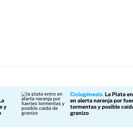
Ciclogénesis
La Plata en
La
en alerta naranja por fue
s y
tormentas y posible caíd
e
granizo