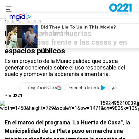
0221.com.ar
La Plata
Huerta comunitaria
18 de junio de 2020
En La Plata habrá huertas
comunitarias frente a las casas y en
espacios públicos
Es un proyecto de la Municipalidad que busca
generar conciencia sobre el uso responsable del
suelo y promover la soberanía alimentaria.
Escuchá la nota
Seguí a 0221 en
Por
0221
En el marco del programa "La Huerta de Casa", la
Municipalidad de La Plata puso en marcha una