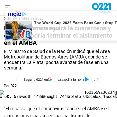
0221.com.ar
Nacional
Coronavirus
5 de noviembre de 2020
Definen cómo seguirá la cuarentena y
el lunes podría terminar el aislamiento
en el AMBA
El Ministro de Salud de la Nación indicó que el Área
Metropolitana de Buenos Aires (AMBA), donde se
encuentra La Plata; podría avanzar de fase en una
semana.
Escuchá la nota
Seguí a 0221 en
Por
0221
"El impacto que el coronavirus tenía en el AMBA y en
algunas provincias argentinas ha disminuido