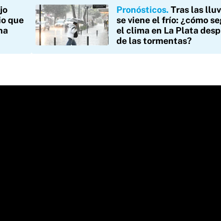
jo
Pronósticos
Tras las lluv
io que
se viene el frío: ¿cómo s
na
el clima en La Plata des
de las tormentas?