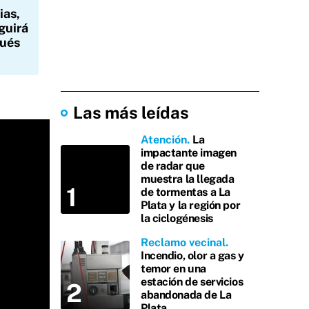
ias,
eguirá
pués
Las más leídas
Atención
La
impactante imagen
de radar que
muestra la llegada
de tormentas a La
Plata y la región por
la ciclogénesis
Reclamo vecinal
Incendio, olor a gas y
temor en una
estación de servicios
abandonada de La
Plata