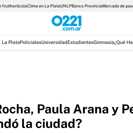
 frutihortícola
Clima en La Plata
UNLP
Banco Provincia
Mercado de pas
La Plata
Policiales
Universidad
Estudiantes
Gimnasia
¿Qué Ha
Rocha, Paula Arana y P
ndó la ciudad?