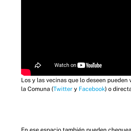
Los y las vecinas que lo deseen pueden ve
la Comuna (
Twitter
y
Facebook
) o direc
En ese espacio también pueden chequea