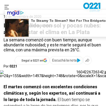
0221.com.ar
La Plata
Clima en La Plata
10 de noviembre de 2020
Martes cálido, con sol y pocas nubes:
así va a estar el clima en La Plata
La semana comenzó con buen tiempo, aunque
abundante nubosidad; y este marte seguirá el buen
clima, con una máxima prevista en 26°C.
Escuchá la nota
Seguí a 0221 en
Por
0221
El martes comenzó con excelentes condiciones
climáticas y, según los expertos, así continuará a
lo largo de toda la jornada.
El buen tiempo se
extenderá a lo largo de los próximos días, por lo que