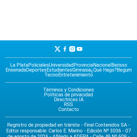
La Plata
Policiales
Universidad
Provincia
Nacional
Berisso
Ensenada
Deportes
Estudiantes
Gimnasia
¿Qué Hago?
Begum
Tecno
Entretenimiento
Términos y Condiciones
Políticas de privacidad
Directrices IA
RSS
Contacto
Regristro de propiedad en trámite - Final Contenidos SA -
Editor responsable: Carlos E. Marino - Edición Nº 3036 - 07
de agosto de 2026 - Afiliado a ADEPA - Calle 49 Nº 609 -