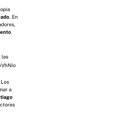
ropia
gado
. En
adores,
iento
 las
wVhNIo
 Los
mar a
tiago
ectores