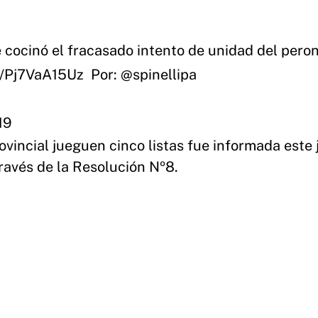
se cocinó el fracasado intento de unidad del pero
co/Pj7VaA15Uz
️ Por:
@spinellipa
19
ovincial jueguen cinco listas fue informada este
través de la Resolución Nº8.