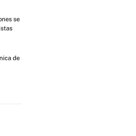
iones se
istas
única de