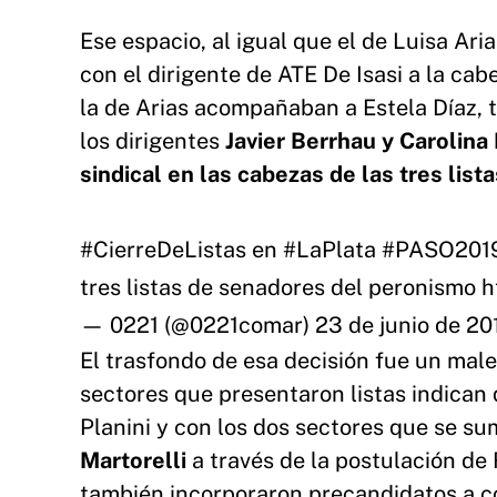
Ese espacio, al igual que el de Luisa Ari
con el dirigente de ATE De Isasi a la ca
la de Arias acompañaban a Estela Díaz, 
los dirigentes
Javier Berrhau y Carolina 
sindical en las cabezas de las tres lista
#CierreDeListas
en
#LaPlata
️
#PASO201
tres listas de senadores del peronismo
h
— 0221 (@0221comar)
23 de junio de 20
El trasfondo de esa decisión fue un male
sectores que presentaron listas indican
Planini y con los dos sectores que se su
Martorelli
a través de la postulación de
también incorporaron precandidatos a con