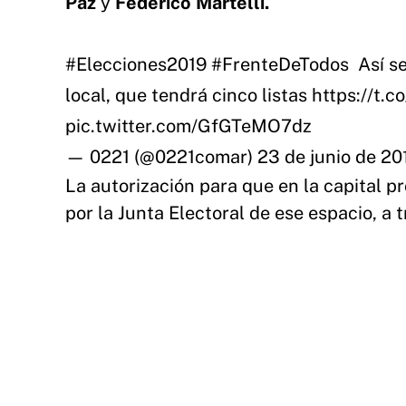
Paz
y
Federico Martellí.
#Elecciones2019
#FrenteDeTodos
️ Así 
local, que tendrá cinco listas
https://t.
pic.twitter.com/GfGTeMO7dz
— 0221 (@0221comar)
23 de junio de 20
La autorización para que en la capital pr
por la Junta Electoral de ese espacio, a 