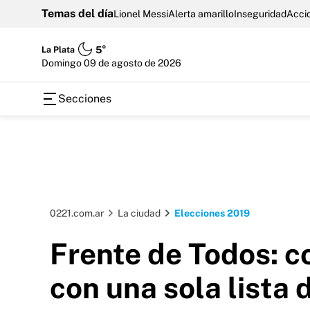
Temas del día
Lionel Messi
Alerta amarillo
Inseguridad
Accid
La Plata
5°
domingo 09 de agosto de 2026
Secciones
0221.com.ar
La ciudad
Elecciones 2019
Frente de Todos: c
con una sola lista