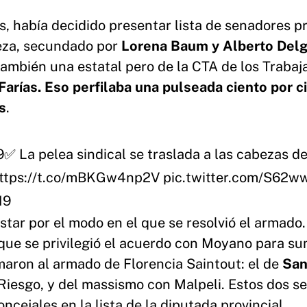
as, había decidido presentar lista de senadores p
beza, secundado por
Lorena Baum y Alberto Del
también una estatal pero de la CTA de los Trabaj
Farías.
Eso perfilaba una pulseada ciento por c
s
.
9
✅ La pelea sindical se traslada a las cabezas de
ttps://t.co/mBKGw4np2V
pic.twitter.com/S62w
19
star por el modo en el que se resolvió el armado.
 que se privilegió el acuerdo con Moyano para su
maron al armado de Florencia Saintout: el de
San
 Riesgo, y del massismo con Malpeli. Estos dos s
cejales en la lista de la diputada provincial.