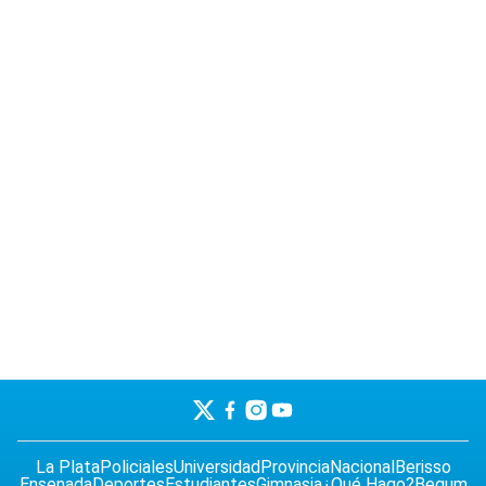
La Plata
Policiales
Universidad
Provincia
Nacional
Berisso
Ensenada
Deportes
Estudiantes
Gimnasia
¿Qué Hago?
Begum