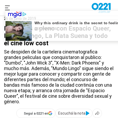
0221.com.ar
Qué Hago
Qué Hago Hoy
26 de junio de 2019
Miércoles a pleno con Espacio Queer,
Mundo Lingo, La Plata Suena y todo
el cine low cost
Se despiden de la cartelera cinematografica
grandes peliculas que conquistaron al publico:
"Dumbo", "John Wick 3", "X-Men: Dark Phoenix" y
mucho más. Además, "Mundo Lingo" sigue siendo el
mejor lugar para conocer y compartir con gente de
diferentes partes del mundo; el concurso de
bandas más famoso de la ciudad continúa con una
nueva etapa; y arranca otra jornada de "Espacio
Queer", el festival de cine sobre diversidad sexual y
género.
Escuchá la nota
Seguí a 0221 en