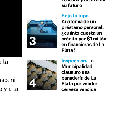
su futuro
Bajo la lupa
Anatomía de un
préstamo personal:
¿cuánto cuesta un
crédito por $1 millón
en financieras de La
Plata?
Inspección
La
 la
Municipalidad
clausuró una
panadería de La
so, ni
Plata por vender
 y a la
cerveza vencida