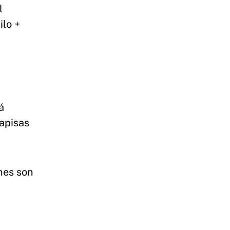
l
ilo +
á
tapisas
ones son