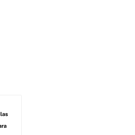
las
ara