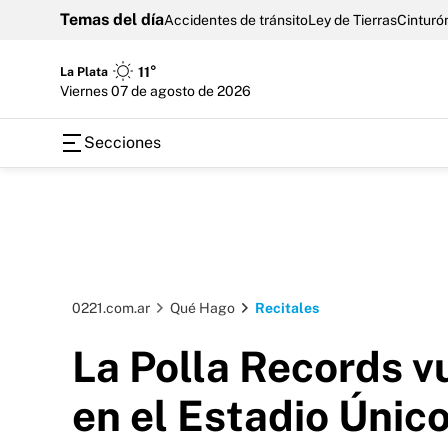
Temas del día
Accidentes de tránsito
Ley de Tierras
Cinturón
La Plata
11°
viernes 07 de agosto de 2026
Secciones
0221.com.ar
Qué Hago
Recitales
La Polla Records v
en el Estadio Únic