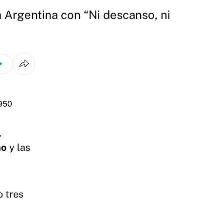
a Argentina con “Ni descanso, ni
,
ño
y las
o tres