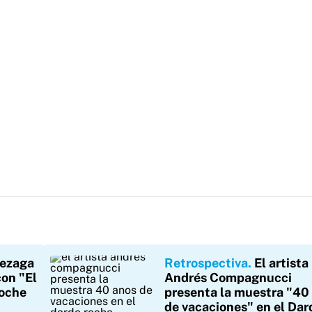
lezaga
Retrospectiva
El artista
con "El
Andrés Compagnucci
noche
presenta la muestra "40
de vacaciones" en el Dar