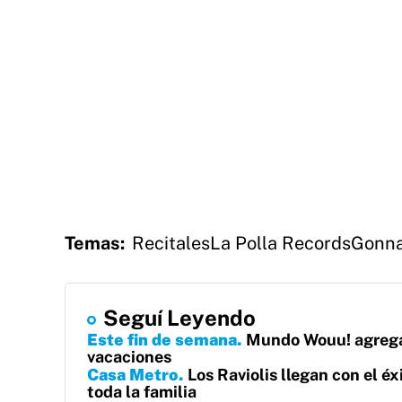
Temas:
Recitales
La Polla Records
Gonn
Seguí Leyendo
Este fin de semana
Mundo Wouu! agrega 
vacaciones
Casa Metro
Los Raviolis llegan con el é
toda la familia