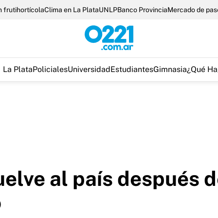
 frutihortícola
Clima en La Plata
UNLP
Banco Provincia
Mercado de pas
La Plata
Policiales
Universidad
Estudiantes
Gimnasia
¿Qué Ha
uelve al país después d
o