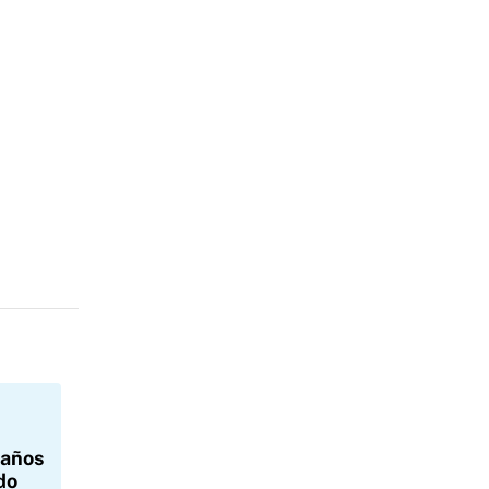
 años
do