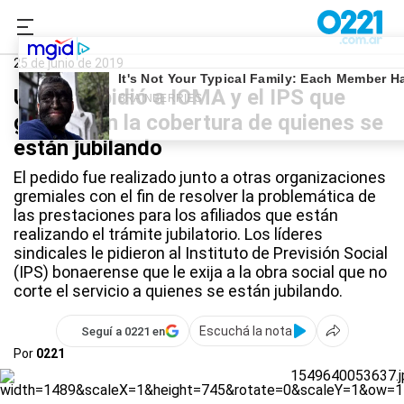
0221.com.ar
Provincia
IOMA
25 de junio de 2019
UPCN le pidió a IOMA y el IPS que
garanticen la cobertura de quienes se
están jubilando
El pedido fue realizado junto a otras organizaciones
gremiales con el fin de resolver la problemática de
las prestaciones para los afiliados que están
realizando el trámite jubilatorio. Los líderes
sindicales le pidieron al Instituto de Previsión Social
(IPS) bonaerense que le exija a la obra social que no
corte el servicio a quienes se están jubilando.
Escuchá la nota
Seguí a 0221 en
Por
0221