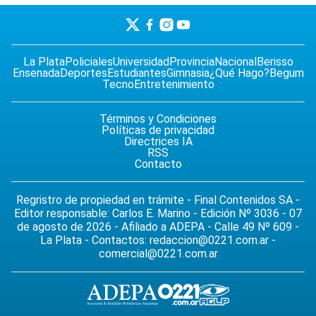
La Plata
Policiales
Universidad
Provincia
Nacional
Berisso
Ensenada
Deportes
Estudiantes
Gimnasia
¿Qué Hago?
Begum
Tecno
Entretenimiento
Términos y Condiciones
Políticas de privacidad
Directrices IA
RSS
Contacto
Regristro de propiedad en trámite - Final Contenidos SA -
Editor responsable: Carlos E. Marino - Edición Nº 3036 - 07
de agosto de 2026 - Afiliado a ADEPA - Calle 49 Nº 609 -
La Plata - Contactos:
redaccion@0221.com.ar
-
comercial@0221.com.ar