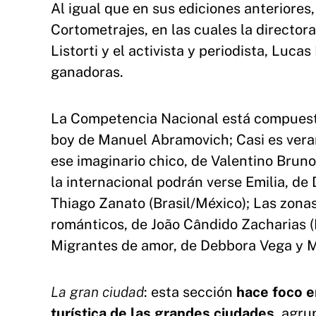
Al igual que en sus ediciones anteriores
Cortometrajes, en las cuales la director
Listorti y el activista y periodista, Luc
ganadoras.
La Competencia Nacional está compuesta
boy de Manuel Abramovich; Casi es ver
ese imaginario chico, de Valentino Bruno
la internacional podrán verse Emilia, de
Thiago Zanato (Brasil/México); Las zonas
románticos, de João Cândido Zacharias (B
Migrantes de amor, de Debbora Vega y M
La gran ciudad
: esta sección
hace foco e
turística de las grandes ciudades
, agru