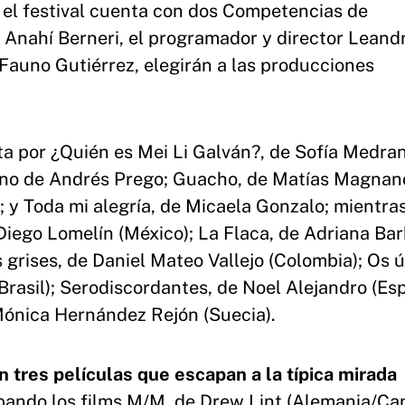
, el festival cuenta con dos Competencias de
a Anahí Berneri, el programador y director Leand
as Fauno Gutiérrez, elegirán a las producciones
 por ¿Quién es Mei Li Galván?, de Sofía Medran
ano de Andrés Prego; Guacho, de Matías Magnan
; y Toda mi alegría, de Micaela Gonzalo; mientra
 Diego Lomelín (México); La Flaca, de Adriana Ba
 grises, de Daniel Mateo Vallejo (Colombia); Os 
rasil); Serodiscordantes, de Noel Alejandro (Es
ónica Hernández Rejón (Suecia).
n tres películas que escapan a la típica mirada
pando los films M/M, de Drew Lint (Alemania/Ca