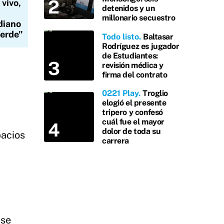
vivo,
detenidos y un
millonario secuestro
diano
Verde"
Todo listo
Baltasar
Rodríguez es jugador
de Estudiantes:
revisión médica y
firma del contrato
0221 Play
Troglio
elogió el presente
tripero y confesó
cuál fue el mayor
dolor de toda su
pacios
carrera
 se