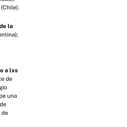
(Chile).
de la
ntina);
o a lxs
te de
gio
mpe una
 de
, de