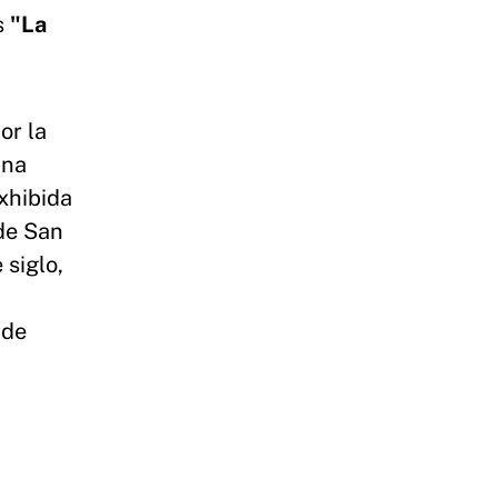
s
"La
or la
ana
exhibida
 de San
 siglo,
 de