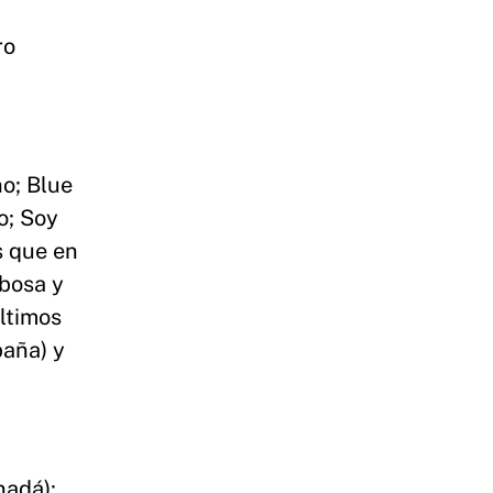
ro
o; Blue
o; Soy
s que en
rbosa y
últimos
paña) y
nadá);