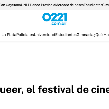
San Cayetano
UNLP
Banco Provincia
Mercado de pases
Estudiantes
Gim
La Plata
Policiales
Universidad
Estudiantes
Gimnasia
¿Qué Ha
eer, el festival de cin