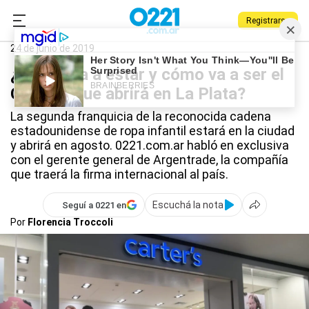
Registrarse
0221.com.ar
La Plata
Carter's en La Plata
24 de junio de 2019
¿Dónde va a estar y cómo va a ser el
Carter's que abrirá en La Plata?
La segunda franquicia de la reconocida cadena
estadounidense de ropa infantil estará en la ciudad
y abrirá en agosto. 0221.com.ar habló en exclusiva
con el gerente general de Argentrade, la compañía
que traerá la firma internacional al país.
Escuchá la nota
Seguí a 0221 en
Por
Florencia Troccoli