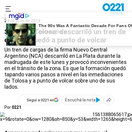
0221.com.ar
La Plata
Tren descarrilado
24 de junio de 2019
Susto en Tolosa: descarriló un tren de
carga y quedó a punto de volcar
Un tren de cargas de la firma Nuevo Central
Argentino (NCA) descarriló en La Plata durante la
madrugada de este lunes y provocó inconvenientes
en el tránsito de la zona. Es que la formación quedó
tapando varios pasos a nivel en las inmediaciones
de Tolosa y a punto de volcar sobre uno de sus
lados.
Escuchá la nota
Seguí a 0221 en
Por
0221