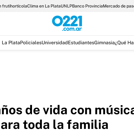
 frutihortícola
Clima en La Plata
UNLP
Banco Provincia
Mercado de pas
La Plata
Policiales
Universidad
Estudiantes
Gimnasia
¿Qué Ha
años de vida con músic
ara toda la familia