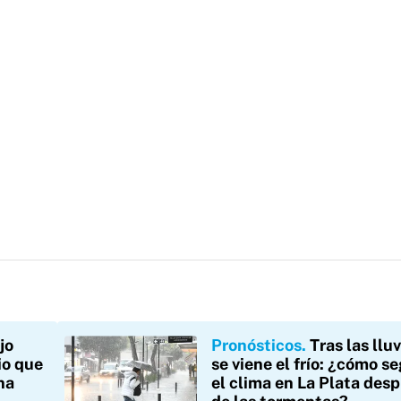
jo
Pronósticos
Tras las lluv
io que
se viene el frío: ¿cómo s
na
el clima en La Plata des