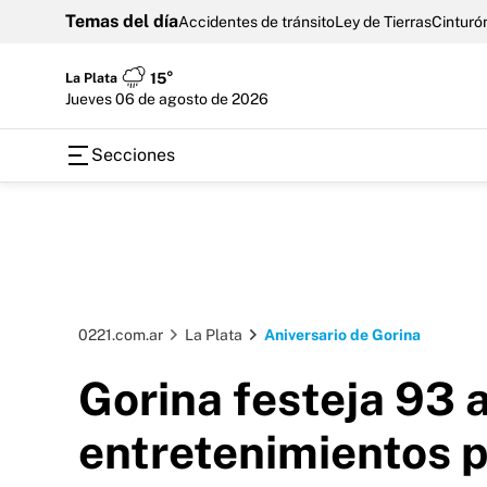
Temas del día
Accidentes de tránsito
Ley de Tierras
Cinturón
La Plata
15°
jueves 06 de agosto de 2026
Secciones
0221.com.ar
La Plata
Aniversario de Gorina
Gorina festeja 93 
entretenimientos p