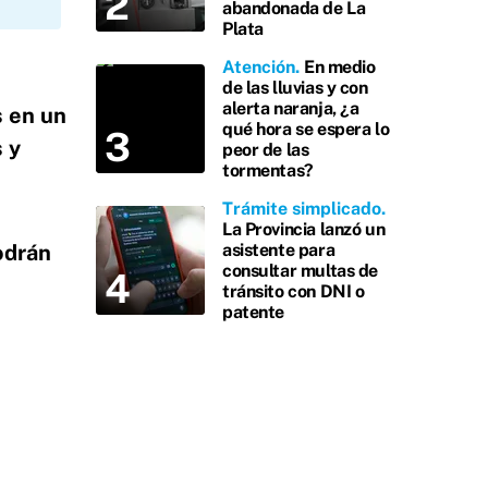
abandonada de La
Plata
Atención
En medio
de las lluvias y con
alerta naranja, ¿a
s en un
qué hora se espera lo
 y
peor de las
tormentas?
Trámite simplicado
La Provincia lanzó un
odrán
asistente para
consultar multas de
tránsito con DNI o
patente