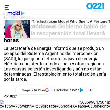
0221.com.ar
Nacional
Apagón en Argentina
16 de junio de 2019
Apagón histórico: el Gobierno habló de
colapso y la recuperación total llevará
horas
La Secretaría de Energía informó que se produjo un
colapso del Sistema Argentino de Interconexión
(SADI), lo que generó el corte masivo de energía
eléctrica que afecta a todo el país y otras regiones.
Las causas se están investigando y aún no están
determinadas. El restablecimiento total recién sería
por la tarde.
Escuchá la nota
Seguí a 0221 en
Por
0221