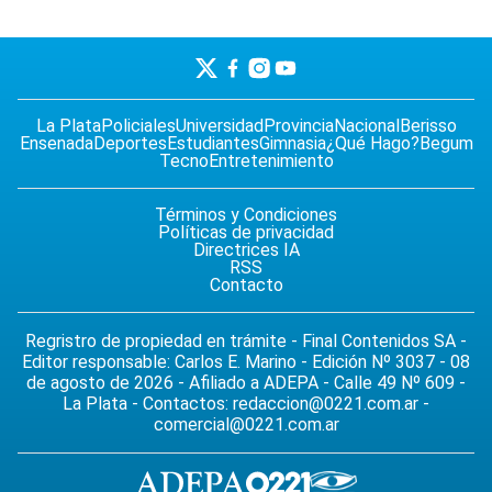
La Plata
Policiales
Universidad
Provincia
Nacional
Berisso
Ensenada
Deportes
Estudiantes
Gimnasia
¿Qué Hago?
Begum
Tecno
Entretenimiento
Términos y Condiciones
Políticas de privacidad
Directrices IA
RSS
Contacto
Regristro de propiedad en trámite - Final Contenidos SA -
Editor responsable: Carlos E. Marino - Edición Nº 3037 - 08
de agosto de 2026 - Afiliado a ADEPA - Calle 49 Nº 609 -
La Plata - Contactos:
redaccion@0221.com.ar
-
comercial@0221.com.ar