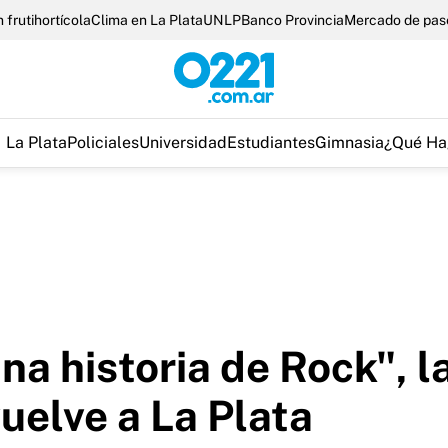
 frutihortícola
Clima en La Plata
UNLP
Banco Provincia
Mercado de pas
La Plata
Policiales
Universidad
Estudiantes
Gimnasia
¿Qué Ha
na historia de Rock", l
elve a La Plata