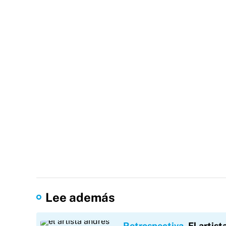
Lee además
Retrospectiva
El artist