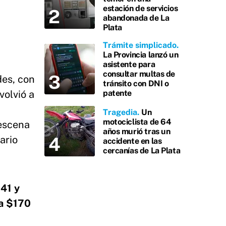
estación de servicios
abandonada de La
Plata
Trámite simplicado
La Provincia lanzó un
asistente para
consultar multas de
des, con
tránsito con DNI o
volvió a
patente
Tragedia
Un
motociclista de 64
 escena
años murió tras un
ario
accidente en las
cercanías de La Plata
 41 y
 a $170