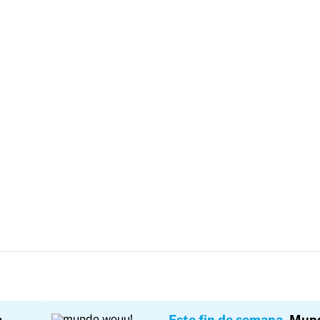
a
Este fin de semana
Mun