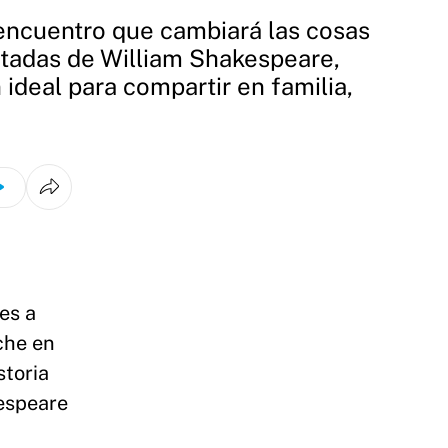
n encuentro que cambiará las cosas
ntadas de William Shakespeare,
ideal para compartir en familia,
es a
che en
storia
kespeare