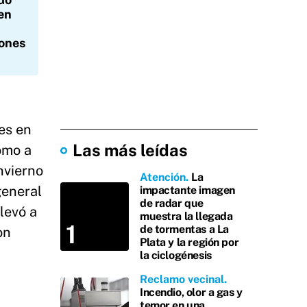
en
iones
es en
Las más leídas
omo a
nvierno
Atención
La
general
impactante imagen
de radar que
levó a
muestra la llegada
de tormentas a La
on
Plata y la región por
la ciclogénesis
Reclamo vecinal
Incendio, olor a gas y
temor en una