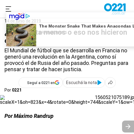
0221.com.ar
Deportes
Fútbol femenino
14 de junio de 2019
¿Nos gusta menos o eso nos hicieron
creer?
El Mundial de fútbol que se desarrolla en Francia no
generó una revolución en la Argentina, como sí
provocó el de Rusia del año pasado. Preguntas para
pensar y tratar de hacer justicia.
Escuchá la nota
Seguí a 0221 en
Por
0221
Por Máximo Randrup