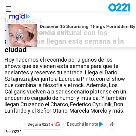
0221.com.ar
Qué Hago
Qué Hago Hoy
10 de junio de 2019
Toda la agenda cultural con los
artistas que llegan esta semana a la
ciudad
Hoy hacemos el recorrido por algunos de los
shows que se vienen esta semana para que te
adelantes y reserves tu entrada. Llega el Dario
Sztajnszrajber junto a Lucrecia Pinto, con el show
que combina la filosofía y el rock. Además, Los
Caligaris vuelven a pisar escenario platense en un
encuentro cargado de humor y música. Y también
llegan Cruzando el Charco, Federico Cyrulnik, Don
Lunfardo y el Señor Otario, Marcela Morelo y más.
Escuchá la nota
Seguí a 0221 en
Por
0221