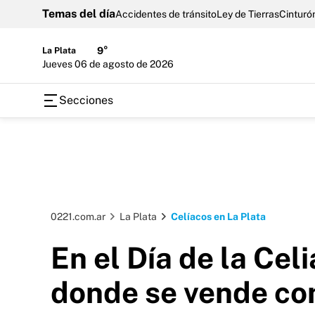
Temas del día
Accidentes de tránsito
Ley de Tierras
Cinturón
La Plata
9°
jueves 06 de agosto de 2026
Secciones
0221.com.ar
La Plata
Celíacos en La Plata
En el Día de la Cel
donde se vende co