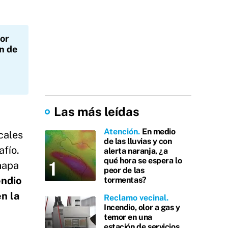
or
n de
Las más leídas
Atención
En medio
cales
de las lluvias y con
afío.
alerta naranja, ¿a
qué hora se espera lo
 mapa
peor de las
ndio
tormentas?
n la
Reclamo vecinal
Incendio, olor a gas y
temor en una
estación de servicios