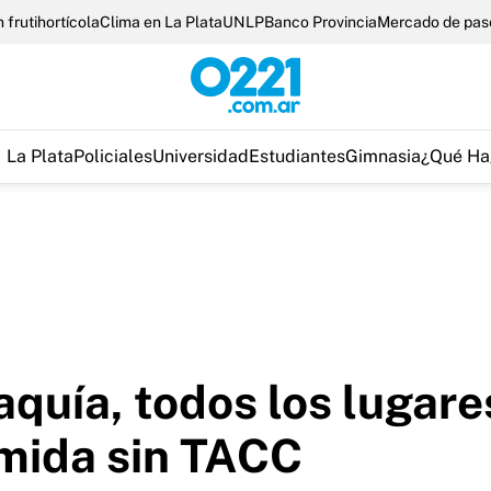
 frutihortícola
Clima en La Plata
UNLP
Banco Provincia
Mercado de pas
La Plata
Policiales
Universidad
Estudiantes
Gimnasia
¿Qué Ha
iaquía, todos los lugare
mida sin TACC