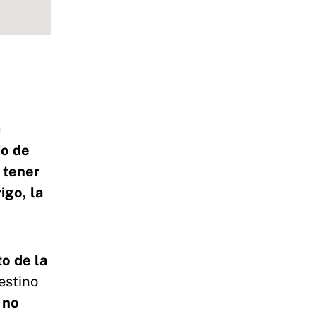
e
io de
 tener
igo, la
o de la
estino
 no