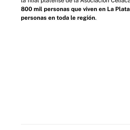
la filial platense de la Asociación Celía
800 mil personas que viven en La Plata,
personas en toda le región
.