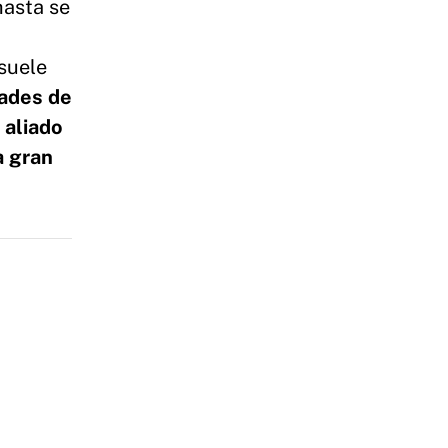
hasta se
 suele
dades de
 aliado
a gran