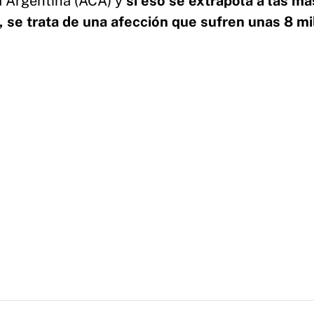
ca Argentina (ACA) y
si eso se extrapola a las má
 se trata de una afección que sufren unas 8 mi