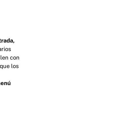
trada,
arios
plen con
 que los
,
menú