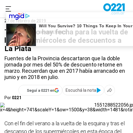
0221.com.ar
Provincia
Supermiércoles
27 de febrero de 2019
Todavía no hay fecha para la vuelta de
los supermiércoles de descuentos a
La Plata
Fuentes de la Provincia descartaron que la doble
jornada por mes del 50% de descuento retorne en
marzo. Recuerdan que en 2017 había arrancado en
junio y en 2018 en julio.
Escuchá la nota
Seguí a 0221 en
Por
0221
Con el fin del verano a la vuelta de la esquina y tras el
descanso de los supermiércoles en esta época del