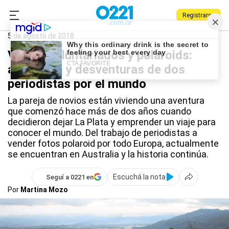
Registrarse
0221.com.ar
La Plata
Platenses por el mundo
5 de agosto de 2018
Viajes, voluntariados y polaroids:
aventuras y desventuras de dos
periodistas por el mundo
La pareja de novios están viviendo una aventura
que comenzó hace más de dos años cuando
decidieron dejar La Plata y emprender un viaje para
conocer el mundo. Del trabajo de periodistas a
vender fotos polaroid por todo Europa, actualmente
se encuentran en Australia y la historia continúa.
Escuchá la nota
Seguí a 0221 en
Por
Martina Mozo