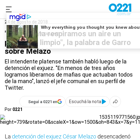
0221.com.ar
La Plata
Ex juez César Melazo
24 de agosto de 2018
"En La Plata respiramos un aire un
poco más limpio", la palabra de Garro
sobre Melazo
El intendente platense también habló luego de la
detención el exjuez. "En menos de tres años
logramos liberarnos de mafias que actuaban todos
de la mano", lanzó el jefe comunal en su perfil de
Twitter.
Escuchá la nota
Seguí a 0221 en
Por
0221
La
detención del exjuez César Melazo
desencadenó