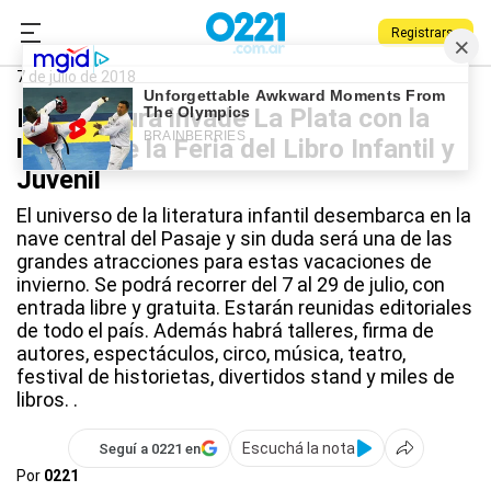
Registrarse
0221.com.ar
Qué Hago
7 de julio de 2018
La literatura invade La Plata con la
llegada de la Feria del Libro Infantil y
Juvenil
El universo de la literatura infantil desembarca en la
nave central del Pasaje y sin duda será una de las
grandes atracciones para estas vacaciones de
invierno. Se podrá recorrer del 7 al 29 de julio, con
entrada libre y gratuita. Estarán reunidas editoriales
de todo el país. Además habrá talleres, firma de
autores, espectáculos, circo, música, teatro,
festival de historietas, divertidos stand y miles de
libros. .
Escuchá la nota
Seguí a 0221 en
Por
0221