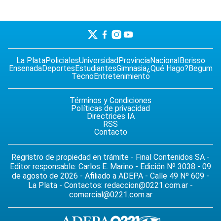
La Plata
Policiales
Universidad
Provincia
Nacional
Berisso
Ensenada
Deportes
Estudiantes
Gimnasia
¿Qué Hago?
Begum
Tecno
Entretenimiento
Términos y Condiciones
Políticas de privacidad
Directrices IA
RSS
Contacto
Regristro de propiedad en trámite - Final Contenidos SA -
Editor responsable: Carlos E. Marino - Edición Nº 3038 - 09
de agosto de 2026 - Afiliado a ADEPA - Calle 49 Nº 609 -
La Plata - Contactos:
redaccion@0221.com.ar
-
comercial@0221.com.ar