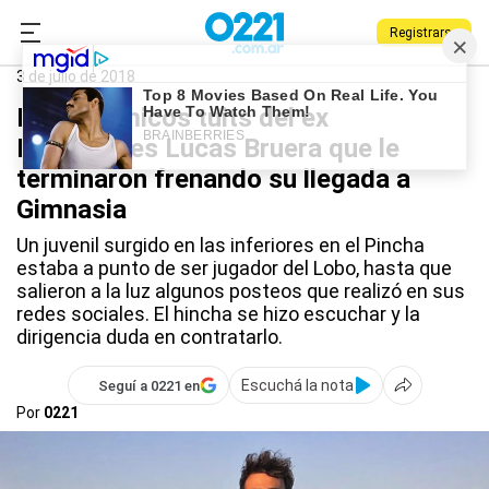
Registrarse
0221.com.ar
Gimnasia
Gimnasia
3 de julio de 2018
Los polémicos tuits del ex
Estudiantes Lucas Bruera que le
terminaron frenando su llegada a
Gimnasia
Un juvenil surgido en las inferiores en el Pincha
estaba a punto de ser jugador del Lobo, hasta que
salieron a la luz algunos posteos que realizó en sus
redes sociales. El hincha se hizo escuchar y la
dirigencia duda en contratarlo.
Escuchá la nota
Seguí a 0221 en
Por
0221