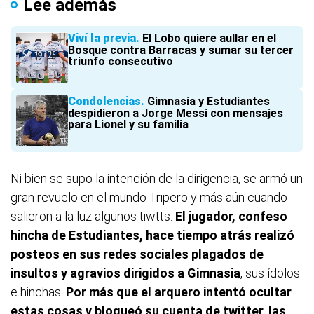
Lee además
Viví la previa
El Lobo quiere aullar en el
Bosque contra Barracas y sumar su tercer
triunfo consecutivo
Condolencias
Gimnasia y Estudiantes
despidieron a Jorge Messi con mensajes
para Lionel y su familia
Ni bien se supo la intención de la dirigencia, se armó un
gran revuelo en el mundo Tripero y más aún cuando
salieron a la luz algunos tiwtts.
El jugador, confeso
hincha de Estudiantes, hace tiempo atrás realizó
posteos en sus redes sociales plagados de
insultos y agravios dirigidos a Gimnasia
, sus ídolos
e hinchas.
Por más que el arquero intentó ocultar
estas cosas y bloqueó su cuenta de twitter, las