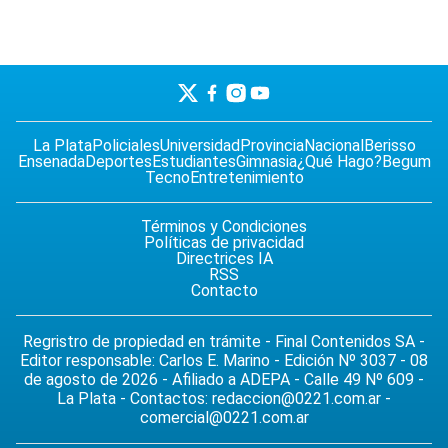
La Plata
Policiales
Universidad
Provincia
Nacional
Berisso
Ensenada
Deportes
Estudiantes
Gimnasia
¿Qué Hago?
Begum
Tecno
Entretenimiento
Términos y Condiciones
Políticas de privacidad
Directrices IA
RSS
Contacto
Regristro de propiedad en trámite - Final Contenidos SA -
Editor responsable: Carlos E. Marino - Edición Nº 3037 - 08
de agosto de 2026 - Afiliado a ADEPA - Calle 49 Nº 609 -
La Plata - Contactos:
redaccion@0221.com.ar
-
comercial@0221.com.ar