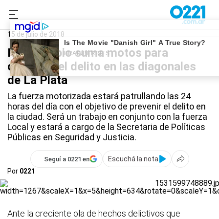
0221.com.ar
La Plata
Inseguridad
15 de julio de 2018
El Municipio suma motos para
combatir el delito en las diagonales
de La Plata
La fuerza motorizada estará patrullando las 24
horas del día con el objetivo de prevenir el delito en
la ciudad. Será un trabajo en conjunto con la fuerza
Local y estará a cargo de la Secretaria de Políticas
Públicas en Seguridad y Justicia.
Escuchá la nota
Seguí a 0221 en
Por
0221
Ante la creciente ola de hechos delictivos que