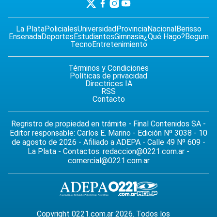
La Plata
Policiales
Universidad
Provincia
Nacional
Berisso
Ensenada
Deportes
Estudiantes
Gimnasia
¿Qué Hago?
Begum
Tecno
Entretenimiento
Términos y Condiciones
Políticas de privacidad
Directrices IA
RSS
Contacto
Regristro de propiedad en trámite - Final Contenidos SA -
Editor responsable: Carlos E. Marino - Edición Nº 3038 - 10
de agosto de 2026 - Afiliado a ADEPA - Calle 49 Nº 609 -
La Plata - Contactos:
redaccion@0221.com.ar
-
comercial@0221.com.ar
Copyright 0221.com.ar 2026. Todos los