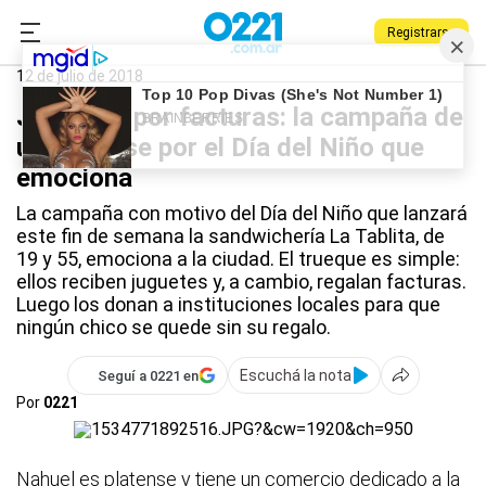
Registrarse
0221.com.ar
La Plata
Solidaridad
12 de julio de 2018
Juguetes por facturas: la campaña de
un platense por el Día del Niño que
emociona
La campaña con motivo del Día del Niño que lanzará
este fin de semana la sandwichería La Tablita, de
19 y 55, emociona a la ciudad. El trueque es simple:
ellos reciben juguetes y, a cambio, regalan facturas.
Luego los donan a instituciones locales para que
ningún chico se quede sin su regalo.
Escuchá la nota
Seguí a 0221 en
Por
0221
Nahuel es platense y tiene un comercio dedicado a la