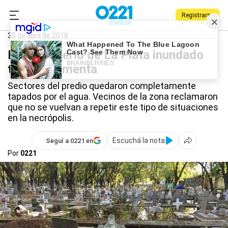
Registrarse
0221.com.ar
La Plata
La Plata
30 de abril de 2018
El cementerio de La Plata inundado
tras la tormenta
Sectores del predio quedaron completamente
tapados por el agua. Vecinos de la zona reclamaron
que no se vuelvan a repetir este tipo de situaciones
en la necrópolis.
Escuchá la nota
Seguí a 0221 en
Por
0221