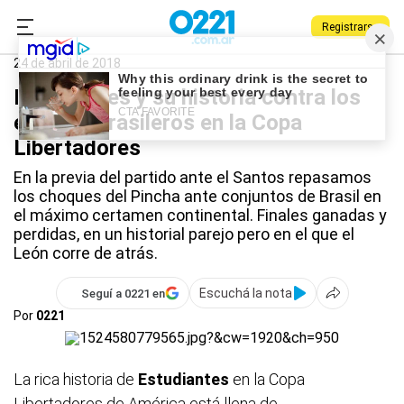
Registrarse
0221.com.ar
Estudiantes
EDLP
24 de abril de 2018
Estudiantes y su historia contra los
equipos brasileros en la Copa
Libertadores
En la previa del partido ante el Santos repasamos
los choques del Pincha ante conjuntos de Brasil en
el máximo certamen continental. Finales ganadas y
perdidas, en un historial parejo pero en el que el
León corre de atrás.
Escuchá la nota
Seguí a 0221 en
Por
0221
La rica historia de
Estudiantes
en la Copa
Libertadores de América está llena de