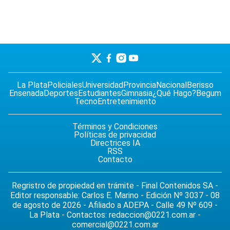
La Plata
Policiales
Universidad
Provincia
Nacional
Berisso
Ensenada
Deportes
Estudiantes
Gimnasia
¿Qué Hago?
Begum
Tecno
Entretenimiento
Términos y Condiciones
Políticas de privacidad
Directrices IA
RSS
Contacto
Regristro de propiedad en trámite - Final Contenidos SA -
Editor responsable: Carlos E. Marino - Edición Nº 3037 - 08
de agosto de 2026 - Afiliado a ADEPA - Calle 49 Nº 609 -
La Plata - Contactos:
redaccion@0221.com.ar
-
comercial@0221.com.ar