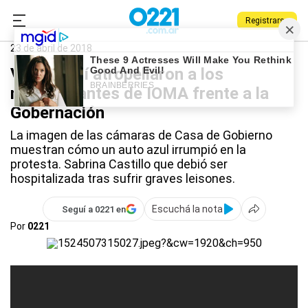
Registrarse
0221.com.ar
La Plata
IOMA
23 de abril de 2018
VIDEO: así atropellaron a los
manifestantes de IOMA frente a la
Gobernación
La imagen de las cámaras de Casa de Gobierno
muestran cómo un auto azul irrumpió en la
protesta. Sabrina Castillo que debió ser
hospitalizada tras sufrir graves leisones.
Escuchá la nota
Seguí a 0221 en
Por
0221