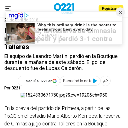
Registrarse
0221.com.ar
Gimnasia
Gimnasia
21 de abril de 2018
En la previa, la Reserva de Gimnasia
no pudo repetir y perdió 3-1 contra
Talleres
El equipo de Leandro Martini perdió en la Boutique
durante la mañana de este sábado. El gol del
descuento fue de Lucas Calderón.
Escuchá la nota
Seguí a 0221 en
Por
0221
En la previa del partido de Primera, a partir de las
15:30 en el estadio Mario Alberto Kempes, la reserva
de Gimnasia jugó contra Talleres en la Boutique.