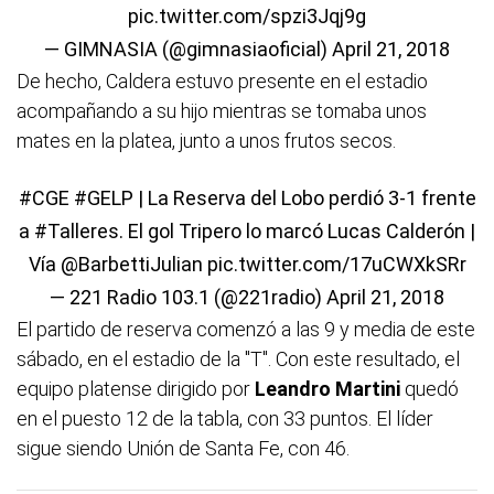
pic.twitter.com/spzi3Jqj9g
— GIMNASIA (@gimnasiaoficial)
April 21, 2018
De hecho, Caldera estuvo presente en el estadio
acompañando a su hijo mientras se tomaba unos
mates en la platea, junto a unos frutos secos.
#CGE
#GELP
| La Reserva del Lobo perdió 3-1 frente
a
#Talleres
. El gol Tripero lo marcó Lucas Calderón |
Vía
@BarbettiJulian
pic.twitter.com/17uCWXkSRr
— 221 Radio 103.1 (@221radio)
April 21, 2018
El partido de reserva comenzó a las 9 y media de este
sábado, en el estadio de la "T". Con este resultado, el
equipo platense dirigido por
Leandro Martini
quedó
en el puesto 12 de la tabla, con 33 puntos. El líder
sigue siendo Unión de Santa Fe, con 46.