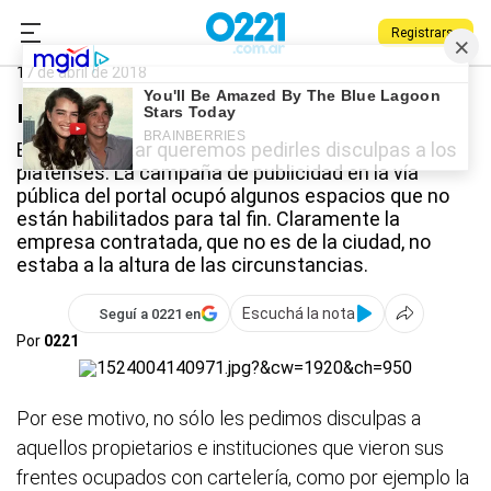
Registrarse
0221.com.ar
17 de abril de 2018
Disculpas
En 0221.com.ar queremos pedirles disculpas a los
platenses. La campaña de publicidad en la vía
pública del portal ocupó algunos espacios que no
están habilitados para tal fin. Claramente la
empresa contratada, que no es de la ciudad, no
estaba a la altura de las circunstancias.
Escuchá la nota
Seguí a 0221 en
Por
0221
Por ese motivo, no sólo les pedimos disculpas a
aquellos propietarios e instituciones que vieron sus
frentes ocupados con cartelería, como por ejemplo la